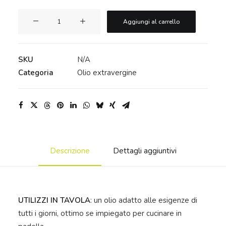
Buon
Aggiungi al carrello
Barone
Olio
extravergine
SKU
N/A
d'oliva
Categoria
Olio extravergine
-
Bag
in
box
quantità
Descrizione
Dettagli aggiuntivi
UTILIZZI IN TAVOLA
: un olio adatto alle esigenze di
tutti i giorni, ottimo se impiegato per cucinare in