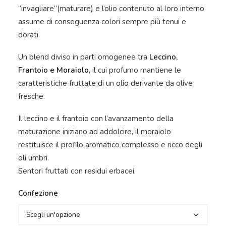
59,00 €
“invagliare”(maturare) e l’olio contenuto al loro interno
a
assume di conseguenza colori sempre più tenui e
89,00 €
dorati.
Un blend diviso in parti omogenee tra
Leccino,
Frantoio e Moraiolo
, il cui profumo mantiene le
caratteristiche fruttate di un olio derivante da olive
fresche.
Il leccino e il frantoio con l’avanzamento della
maturazione iniziano ad addolcire, il moraiolo
restituisce il profilo aromatico complesso e ricco degli
oli umbri.
Sentori fruttati con residui erbacei.
Confezione